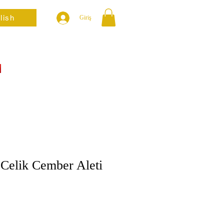
lish
Giriş
 Celik Cember Aleti