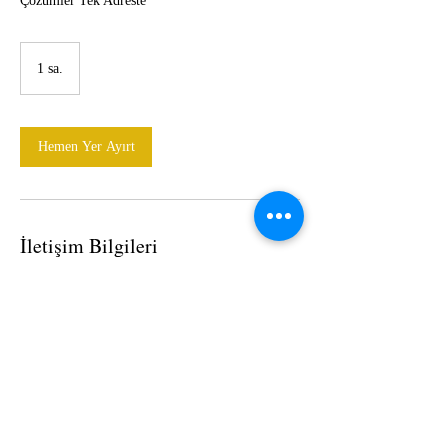
Çözümler Tek Adreste
1 sa.
1
s
a
Hemen Yer Ayırt
İletişim Bilgileri
+ 02324699917
online@ozarmaambalaj.com
1004 sokak No.3 Z.10 Tesisat İş Merkezi
Yenişehir/İzmir, izmir, TR-35 35110, TUR