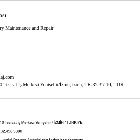
ası
ery Maintenance and Repair
i
aj.com
 Tesisat İş Merkezi Yenişehir/İzmir, izmir, TR-35 35110, TUR
 Tesisat İş Merkezi Yenişehir / İZMİR / TURKIYE
232.458.3380