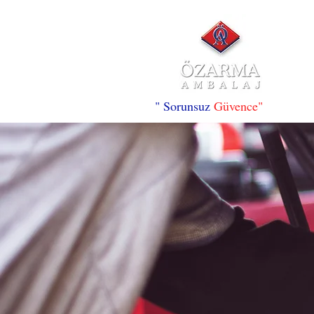
" Sorunsuz
Güvence"