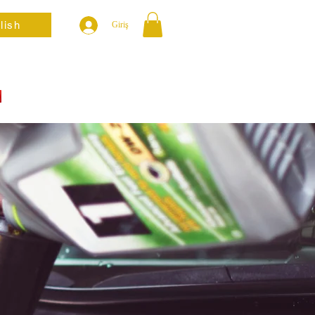
lish
Giriş