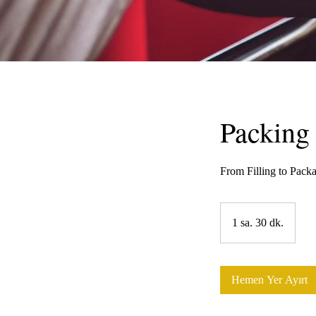
Packing
From Filling to Packa
1 sa. 30 dk.
1
s
a
3
Hemen Yer Ayırt
0
d