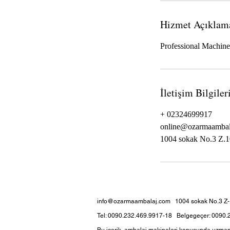
k
.
Hizmet Açıklam
Professional Machin
İletişim Bilgiler
+ 02324699917
online@ozarmaambal
1004 sokak No.3 Z.10
info@ozarmaambalaj.com
1004 sokak No.3 Z-10
Tel: 0090.232.469.9917-18 Belgegeçer: 0090.