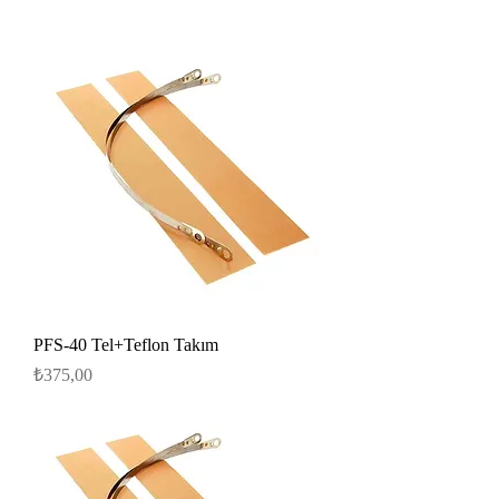
PFS-40 Tel+Teflon Takım
Fiyat
₺375,00