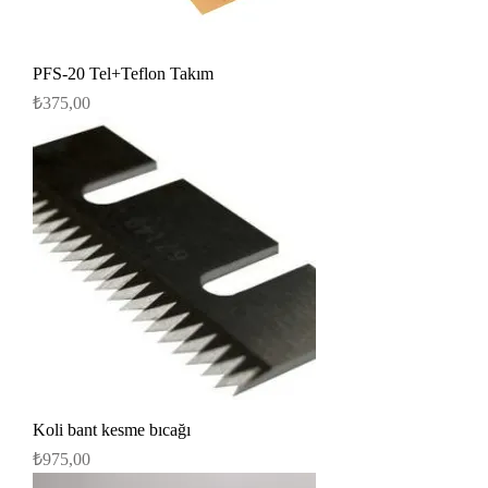
PFS-20 Tel+Teflon Takım
Fiyat
₺375,00
Koli bant kesme bıcağı
Fiyat
₺975,00