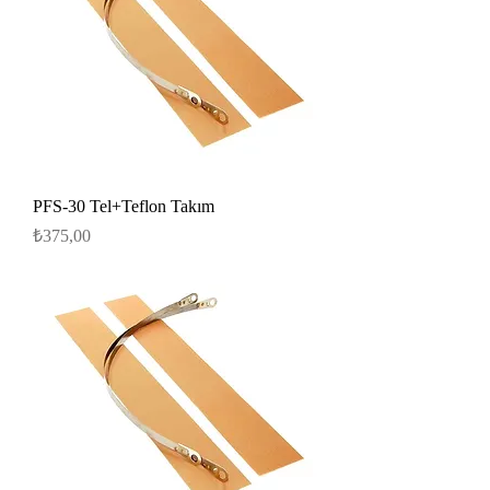
PFS-30 Tel+Teflon Takım
Fiyat
₺375,00