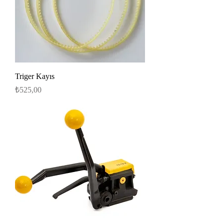
Triger Kayıs
Fiyat
₺525,00